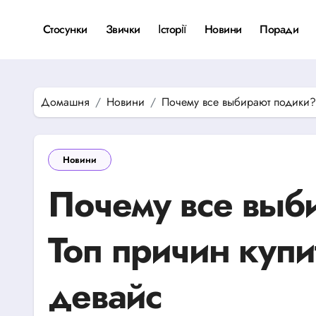
Перейти
до
Стосунки
Звички
Історії
Новини
Поради
вмісту
Домашня
Новини
Почему все выбирают подики?
Новини
Почему все выб
Топ причин куп
девайс