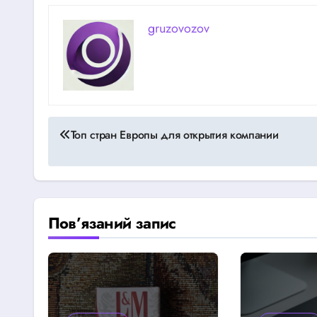
gruzovozov
Навігація
Топ стран Европы для открытия компании
записів
Пов’язаний запис