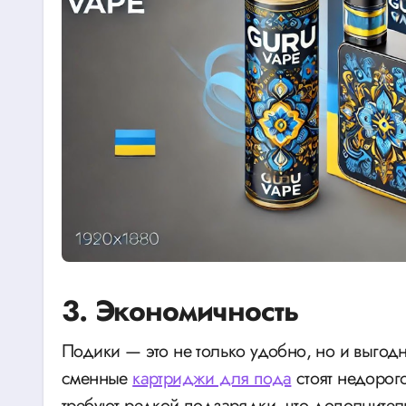
3. Экономичность
Подики — это не только удобно, но и выгодн
сменные
картриджи для пода
стоят недорого
требуют редкой подзарядки, что дополнител