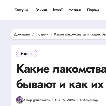
Перейти
до
Стосунки
Звички
Історії
Новини
Поради
вмісту
Домашня
Новини
Какие лакомства для кошек бы
Новини
Какие лакомств
бывают и как их
Автор gruzovozov
Січ 15, 2025
0 Коментар