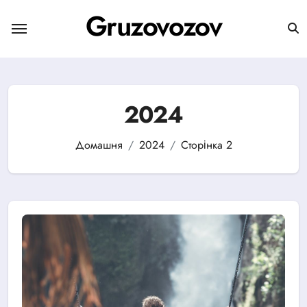
Перейти
Gruzovozov
до
вмісту
2024
Домашня
2024
Сторінка 2