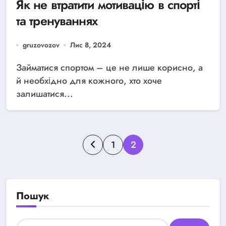
Як не втратити мотивацію в спорті
та тренуваннях
gruzovozov
Лис 8, 2024
Займатися спортом – це не лише корисно, а
й необхідно для кожного, хто хоче
залишатися...
Навігація
1
2
записів
Пошук